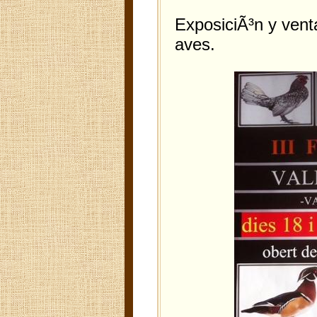
ExposiciÃ³n y vent
av