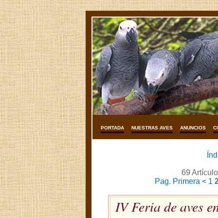
PORTADA
NUESTRAS AVES
ANUNCIOS
C
Índ
69 Artícul
Pag. Primera
<
1
IV Feria de aves e