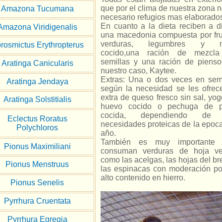
que por el clima de nuestra zona 
Amazona Tucumana
necesario refugios mas elaborado
En cuanto a la dieta reciben a di
Amazona Viridigenalis
una macedonia compuesta por fru
verduras, legumbres y m
rosmictus Erythropterus
cocido,una ración de mezcl
semillas y una ración de pienso
Aratinga Canicularis
nuestro caso, Kaytee.
Extras: Una o dos veces en se
Aratinga Jendaya
según la necesidad se les ofrec
extra de queso fresco sin sal, yog
Aratinga Solstitialis
huevo cocido o pechuga de p
cocida, dependiendo de 
Eclectus Roratus
necesidades proteicas de la epoca
Polychloros
año.
También es muy importante
Pionus Maximiliani
consuman verduras de hoja ve
como las acelgas, las hojas del br
Pionus Menstruus
las espinacas con moderación po
alto contenido en hierro.
Pionus Senelis
Pyrrhura Cruentata
Pyrrhura Egregia