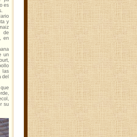
no es
s.
ario
ta y
aiz
a de
, en
mana
e un
ourt,
ollo
las
 del
 que
rde,
ecol,
r su