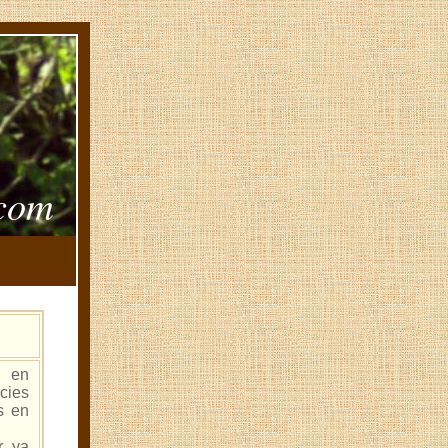
.com
s en
cies
s en
r ya