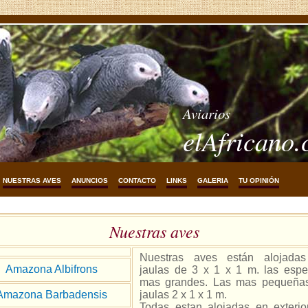
Aviarios
elAfricano
NUESTRAS AVES
ANUNCIOS
CONTACTO
LINKS
GALERIA
TU OPINIÓN
Nuestras aves
Nuestras aves están alojada
Amazona Albifrons
jaulas de 3 x 1 x 1 m. las espe
mas grandes. Las mas pequeña
Amazona Barbadensis
jaulas 2 x 1 x 1 m.
Todas estan alojadas en exterio